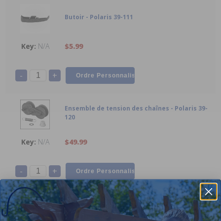
Butoir - Polaris 39-111
N/A
$5.99
-
+
Ensemble de tension des chaînes - Polaris 39-
120
N/A
$49.99
-
+
Vis, 10-32 x 7/8” SS Vis à tête plate avec
rondelle étoile - Polaris 48-045