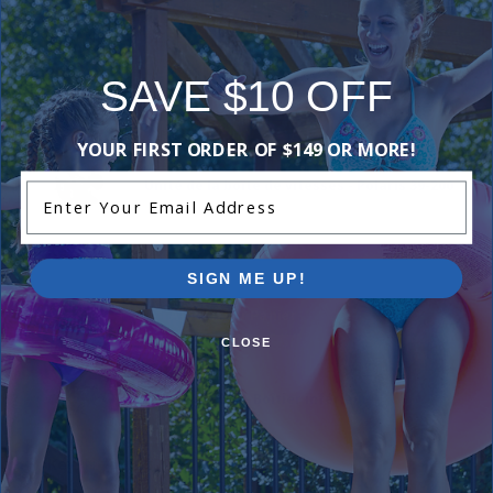
N/A
$2.99
SAVE $10 OFF
-
+
YOUR FIRST ORDER OF $149 OR MORE!
Unité de la boîte de vitesses - Polaris 39-200
Enter Your Email Address
N/A
$354.99
SIGN ME UP!
-
+
CLOSE
Polaris 39-004 - Boîtier inférieur
N/A
$72.99