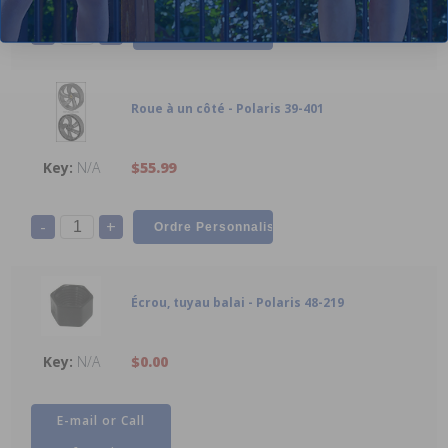
-
+
Roue à un côté - Polaris 39-401
N/A
$55.99
-
+
Écrou, tuyau balai - Polaris 48-219
N/A
$0.00
E-mail or Call