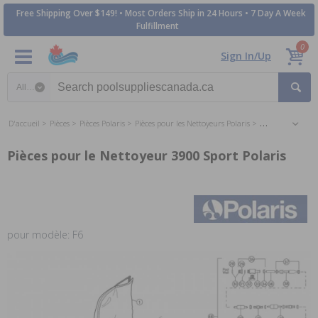
Free Shipping Over $149! • Most Orders Ship in 24 Hours • 7 Day A Week
Fulfillment
0
Sign In/Up
Search category
D'accueil
Pièces
Pièces Polaris
Pièces pour les Nettoyeurs Polaris
Pièces pour le N
Pièces pour le Nettoyeur 3900 Sport Polaris
pour modèle: F6