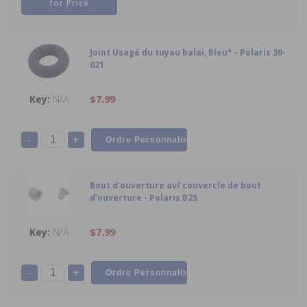
for Price
Joint Usagé du tuyau balai, Bleu* - Polaris 39-
021
N/A
$7.99
-
+
Bout d’ouverture av/ couvercle de bout
d’ouverture - Polaris B25
N/A
$7.99
-
+