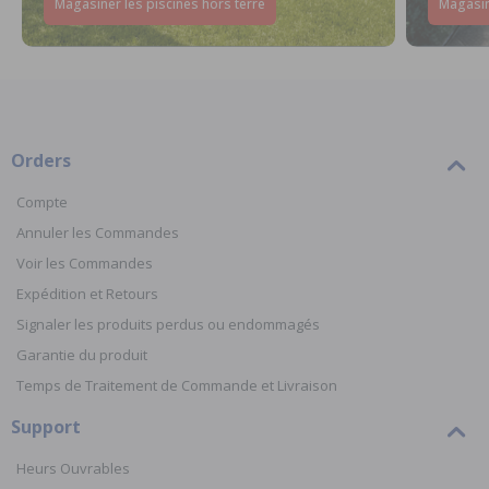
Magasiner les piscines hors terre
Magasin
Orders
Compte
Annuler les Commandes
Voir les Commandes
Expédition et Retours
Signaler les produits perdus ou endommagés
Garantie du produit
Temps de Traitement de Commande et Livraison
Support
Heurs Ouvrables