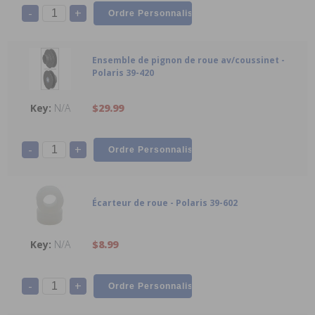
-
+
Ensemble de pignon de roue av/coussinet -
Polaris 39-420
N/A
$29.99
-
+
Écarteur de roue - Polaris 39-602
N/A
$8.99
-
+