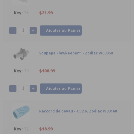
15
$21.99
-
+
Soupape Flowkeeper™ - Zodiac W60050
13
$108.99
-
+
Raccord de boyau - 4,5 po. Zodiac W33160
12
$18.99