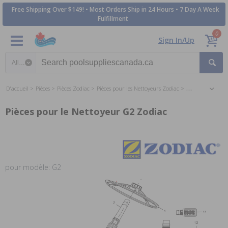
Free Shipping Over $149! • Most Orders Ship in 24 Hours • 7 Day A Week
Fulfillment
0
Sign In/Up
Search category
D'accueil
Pièces
Pièces Zodiac
Pièces pour les Nettoyeurs Zodiac
Pièces pour le N
Pièces pour le Nettoyeur G2 Zodiac
pour modèle: G2