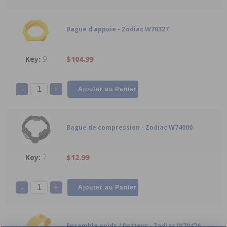
Bague d’appuie - Zodiac W70327
9
$104.99
-
+
Bague de compression - Zodiac W74000
7
$12.99
-
+
Ensemble poids / flotteur - Zodiac W70476