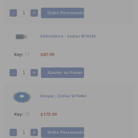
-
+
Débitmètre - Zodiac W70335
11
$87.99
-
+
Disque - Zodiac W70464
10
$175.99
-
+