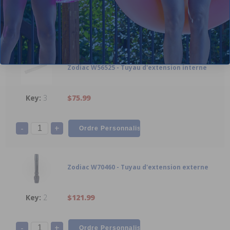
-
+
Zodiac W56525 - Tuyau d'extension interne
3
$75.99
-
+
Zodiac W70460 - Tuyau d'extension externe
2
$121.99
-
+