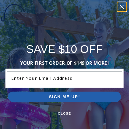
6
$143.99
-
+
SAVE $10 OFF
Obturateur - Zodiac W81701
YOUR FIRST ORDER OF $149 OR MORE!
5
$29.99
Enter Your Email Address
-
+
SIGN ME UP!
Bague de retenue - Zodiac W81600
CLOSE
4
$7.99