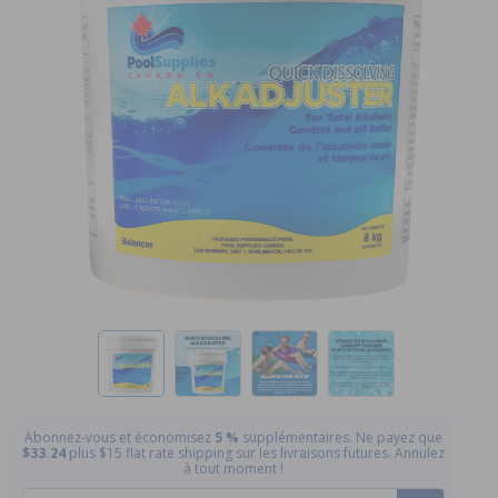
Abonnez-vous et économisez
5 %
supplémentaires. Ne payez que
$33.24
plus $15 flat rate shipping sur les livraisons futures. Annulez
à tout moment !