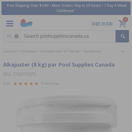
Free Shipping Over $149! • Most Orders Ship in 24 Hours • 7 Day A Week
Fulfillment
0
Sign In/Up
Search category
D'accueil
Chimiques
Chimiques pour les Piscines
Équilibreurs
Alkajuster (8 kg) par Pool Supplies Canada
SKU: 27031P25PS
5.00
(5 Reviews)