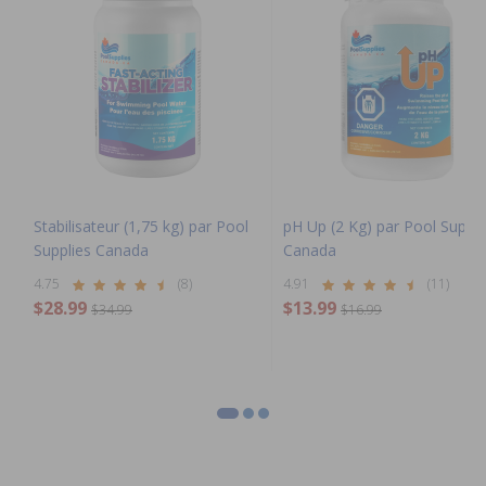
Stabilisateur (1,75 kg) par Pool
pH Up (2 Kg) par Pool Suppli
Supplies Canada
Canada
4.75
(8)
4.91
(11)
$28.99
$13.99
$34.99
$16.99