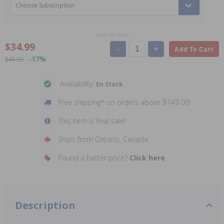
Choose Subscription
Scroll for more
$34.99
-
+
Add To Cart
-17%
$41.99
Availability:
En Stock
Free shipping* on orders above $149.00!
This item is final sale!
Ships from Ontario, Canada
Found a better price?
Click here
Description