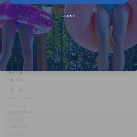
1 Star
0%
works well
and meets
CLOSE
their
expectations.
Overall, it
seems to be
a reliable
choice for
shoppers
looking for
quality.
This
summary was
created by
generative AI
using user
submitted
reviews.