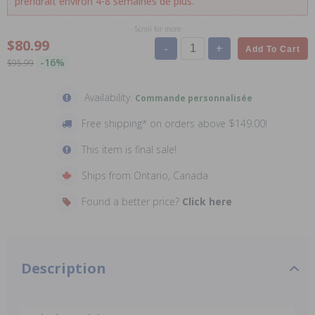
prendrait environ 4-8 semaines de plus.
Scroll for more
$80.99
-
+
Add To Cart
-16%
$95.99
Availability:
Commande personnalisée
Free shipping* on orders above $149.00!
This item is final sale!
Ships from Ontario, Canada
Found a better price?
Click here
Description