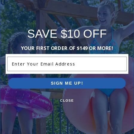
Reviews
SAVE $10 OFF
Be the first one to leave a review!
Add Review
YOUR FIRST ORDER OF $149 OR MORE!
Enter Your Email Address
Purchased often with:
SIGN ME UP!
-15%
CLOSE