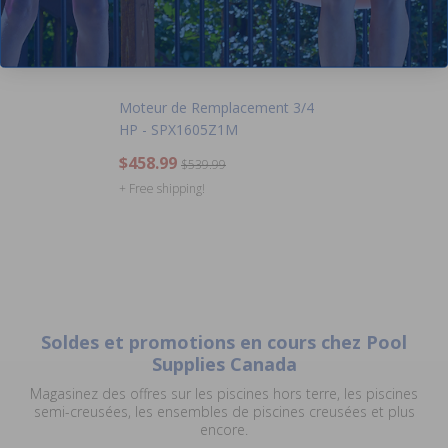
Moteur de Remplacement 3/4
HP - SPX1605Z1M
$458.99
$539.99
+ Free shipping!
Soldes et promotions en cours chez Pool
Supplies Canada
Magasinez des offres sur les piscines hors terre, les piscines
semi-creusées, les ensembles de piscines creusées et plus
encore.