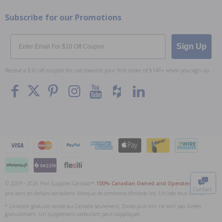
Subscribe for our Promotions
Email
Sign Up
Receive a $10 off coupon for use towards your first order of $149+ when you sign up.
To The
Top
© 2009 - 2026 Pool Supplies Canada™,
100% Canadian Owned and Operated
. Tous les
Contact
prix sont en dollars canadiens. Marque de commerce d'Interac Inc. Utilisée sous licence.
0
* Livraison gratuite valide au Canada seulement; Zones plus loin ne sont pas livrées
gratuitement. Un supplément carburant peut s'appliquer.