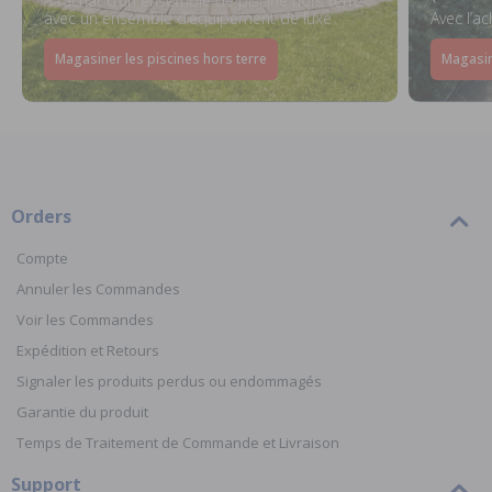
À l’achat d’un ensemble de piscine hors terre
avec un ensemble d’équipement de luxe
Avec l’a
Magasiner les piscines hors terre
Magasin
Orders
Compte
Annuler les Commandes
Voir les Commandes
Expédition et Retours
Signaler les produits perdus ou endommagés
Garantie du produit
Temps de Traitement de Commande et Livraison
Support