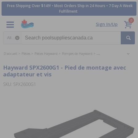
Free Shipping Over $149! • Most Orders Ship in 24 Hours • 7 Day A Week
Fulfillment
0
Sign In/Up
Search category
D'accueil
Pièces
Pièces Hayward
Pompes de Hayward
Les Pièces Super Pompe
Hayward SPX2600G1 - Pied de montage avec
adaptateur et vis
SKU: SPX2600G1