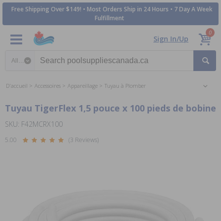
Free Shipping Over $149! • Most Orders Ship in 24 Hours • 7 Day A Week
Fulfillment
0
Sign In/Up
Search category
D'accueil
Accessoires
Appareillage
Tuyau à Plomber
Tuyau TigerFlex 1,5 pouce x 100 pieds de bobine
SKU: F42MCRX100
5.00
(3 Reviews)