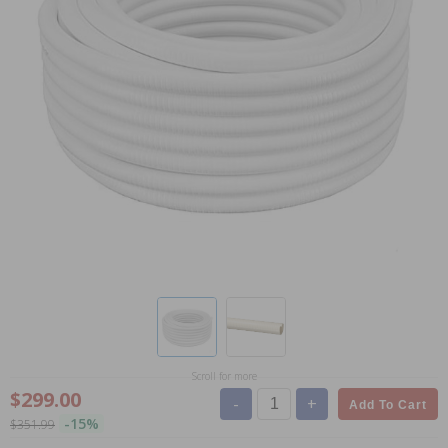
Scroll for more
$299.00
-
+
Add To Cart
-15%
$351.99