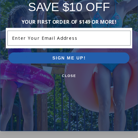
SAVE $10 OFF
YOUR FIRST ORDER OF $149 OR MORE!
Comments:
Enter Your Email Address
As advertised.
Doug W
- August 21st
SIGN ME UP!
CLOSE
Great as described
Alex Y
- June 14th
Add Review