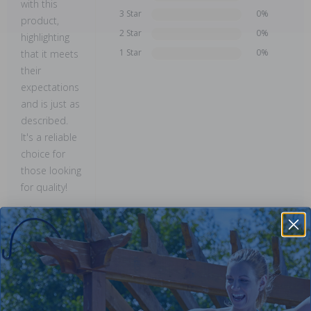
with this
3 Star
0%
product,
2 Star
0%
highlighting
1 Star
0%
that it meets
their
expectations
and is just as
described.
It's a reliable
choice for
those looking
for quality!
This
summary was
created by
generative AI
using user
submitted
reviews.