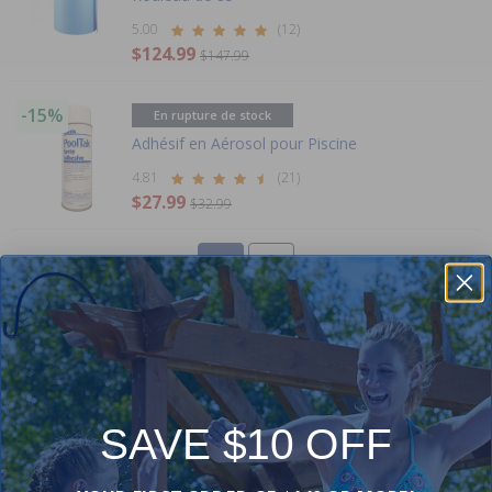
5.00
(12)
$124.99
$147.99
-15%
En rupture de stock
Adhésif en Aérosol pour Piscine
4.81
(21)
$27.99
$32.99
1
2
Orders
Compte
SAVE $10 OFF
Annuler les Commandes
Voir les Commandes