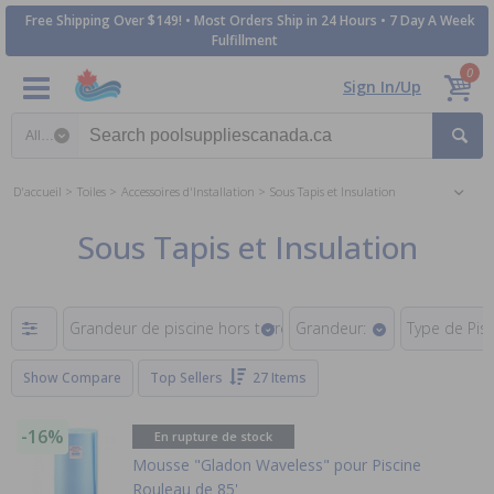
Free Shipping Over $149! • Most Orders Ship in 24 Hours • 7 Day A Week
Fulfillment
0
Sign In/Up
Search category
D'accueil
Toiles
Accessoires d'Installation
Sous Tapis et Insulation
Sous Tapis et Insulation
Grandeur de piscine hors terre:
Grandeur:
Type de Pisc
Show Compare
Top Sellers
27 Items
-16%
En rupture de stock
Mousse "Gladon Waveless" pour Piscine
Rouleau de 85'