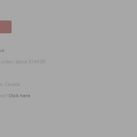
ock
n orders above $149.00!
io, Canada
rice?
Click here