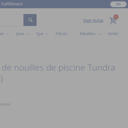
 Fulfillment
EN
0
Sign In/Up
es
Jeux
Spa
Pièces
Meubles
Vente
 de nouilles de piscine Tundra
)
eview)