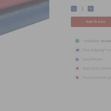
-
+
Add To Cart
Availability:
En St
Free shipping* o
Easy Returns
Ships from Ontar
Found a better p