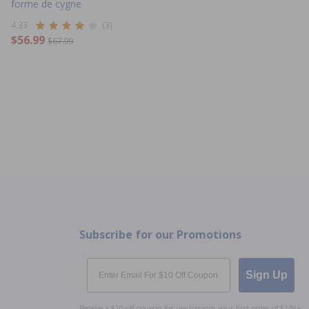
forme de cygne
4.33
(3)
$56.99
$67.99
Subscribe for our Promotions
Email
Sign Up
Receive a $10 off coupon for use towards your first order of $149+