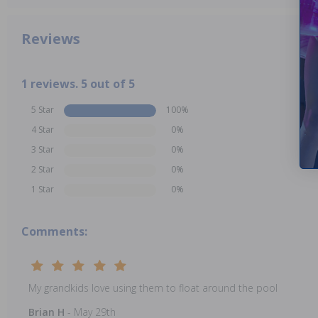
Reviews
1 reviews. 5 out of 5
5 Star
100%
4 Star
0%
3 Star
0%
2 Star
0%
1 Star
0%
Comments:
My grandkids love using them to float around the pool
Brian H
- May 29th