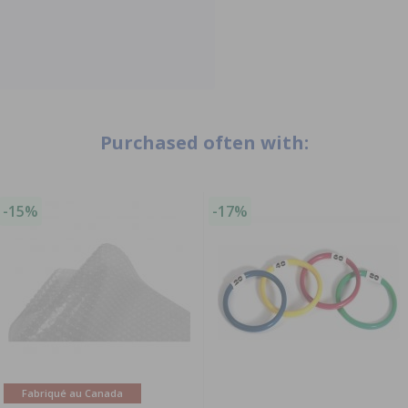
Purchased often with:
-15%
-17%
Fabriqué au Canada