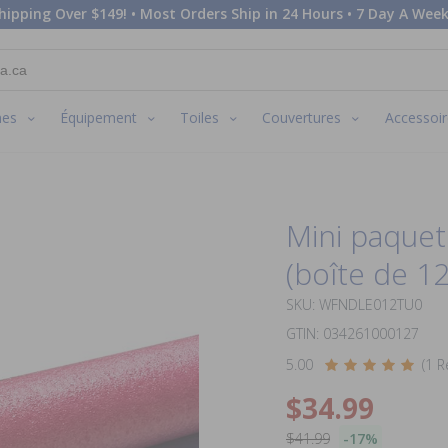
hipping Over $149! • Most Orders Ship in 24 Hours • 7 Day A Week
nes
Équipement
Toiles
Couvertures
Accessoir
Mini paquet
(boîte de 12
SKU: WFNDLE012TU0
GTIN: 034261000127
5.00
(1 R
$34.99
$41.99
-17%