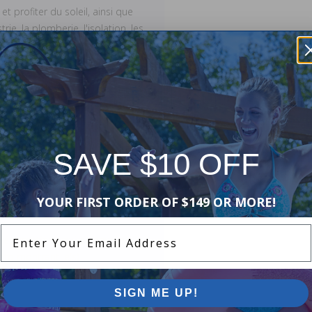
t profiter du soleil, ainsi que
e, la plomberie, l'isolation, les
à la maison, la protection des
us de détails).
es Industrial Thermo Polymers
bricant garantit que ce
re. La séparation de la couture
SAVE $10 OFF
es perforations, la perte des
n et ne sont donc pas couverts
re, le coût de l'eau ou des
YOUR FIRST ORDER OF $149 OR MORE!
venir.
Enter Your Email Address
éclamation, veuillez envoyer un
to montrant le(s)
strial Thermo Polymers et inclure
SIGN ME UP!