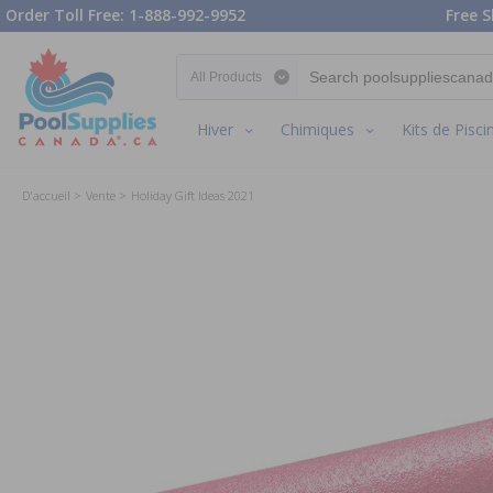
Order Toll Free: 1-888-992-9952
Free S
Search category
Hiver
Chimiques
Kits de Pisci
D'accueil
Vente
Holiday Gift Ideas 2021