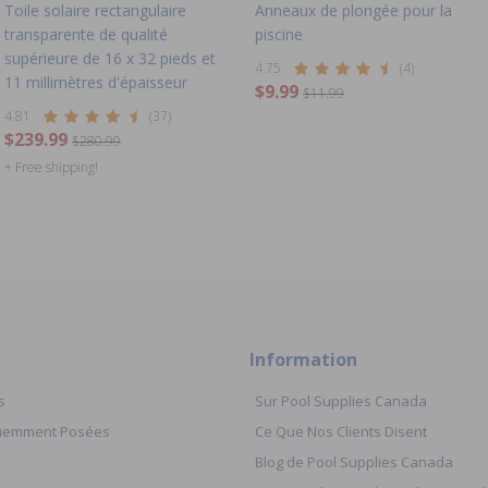
Toile solaire rectangulaire
Anneaux de plongée pour la
transparente de qualité
piscine
supérieure de 16 x 32 pieds et
4.75
(4)
11 millimètres d'épaisseur
$9.99
$11.99
4.81
(37)
$239.99
$280.99
+ Free shipping!
Information
s
Sur Pool Supplies Canada
quemment Posées
Ce Que Nos Clients Disent
Blog de Pool Supplies Canada