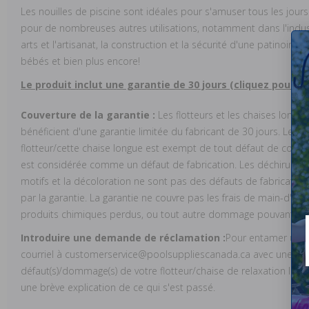
Les nouilles de piscine sont idéales pour s'amuser tous les jours e
pour de nombreuses autres utilisations, notamment dans l'industri
arts et l'artisanat, la construction et la sécurité d'une patinoire 
bébés et bien plus encore!
Le produit inclut une garantie de 30 jours (cliquez pour pl
Couverture de la garantie :
Les flotteurs et les chaises longu
bénéficient d'une garantie limitée du fabricant de 30 jours. Le fa
flotteur/cette chaise longue est exempt de tout défaut de coutu
est considérée comme un défaut de fabrication. Les déchirures, l
motifs et la décoloration ne sont pas des défauts de fabricatio
par la garantie. La garantie ne couvre pas les frais de main-d'œuv
produits chimiques perdus, ou tout autre dommage pouvant sur
Introduire une demande de réclamation :
Pour entamer une r
courriel à customerservice@poolsuppliescanada.ca avec une pho
défaut(s)/dommage(s) de votre flotteur/chaise de relaxation Indu
une brève explication de ce qui s'est passé.