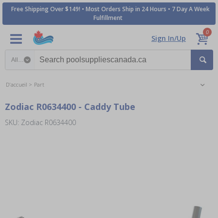
Free Shipping Over $149! • Most Orders Ship in 24 Hours • 7 Day A Week
Fulfillment
0
Sign In/Up
Search category
D'accueil
Part
Zodiac R0634400 - Caddy Tube
SKU: Zodiac R0634400