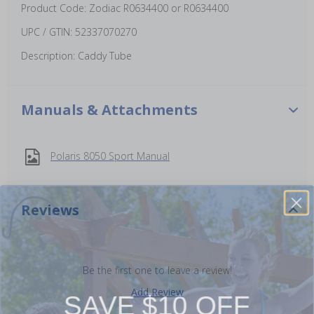
Product Code: Zodiac R0634400 or R0634400
UPC / GTIN: 52337070270
Description: Caddy Tube
Manuals & Attachments
Polaris 8050 Sport Manual
Reviews
Be the first one to leave a review!
SAVE $10 OFF
Add Review