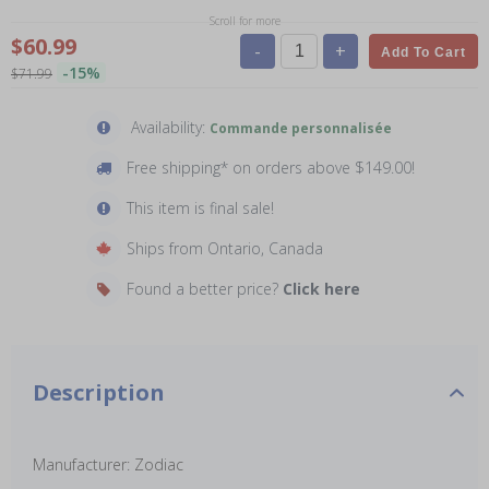
Scroll for more
$60.99
-
+
Add To Cart
-15%
$71.99
Availability:
Commande personnalisée
Free shipping* on orders above $149.00!
This item is final sale!
Ships from Ontario, Canada
Found a better price?
Click here
Description
Manufacturer: Zodiac