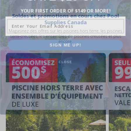
YOUR FIRST ORDER OF $149 OR MORE!
Soldes et promotions en cours chez Pool
Enter Your Email Address
Supplies Canada
Magasinez des offres sur les piscines hors terre, les piscines
semi-creusées, les ensembles de piscines creusées et plus
SIGN ME UP!
encore.
CLOSE