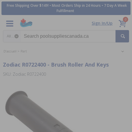
Free Shipping Over $149! • Most Orders Ship in 24 Hours • 7 Day A Week
Fulfillment
0
Sign In/Up
Search category
D'accueil
Part
Zodiac R0722400 - Brush Roller And Keys
SKU: Zodiac R0722400