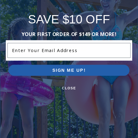
Product Code: Zodiac R0722400 or R0722400
UPC / GTIN: 52337072502
SAVE $10 OFF
Description: Brush Roller And Keys
YOUR FIRST ORDER OF $149 OR MORE!
Enter Your Email Address
Manuals & Attachments
Polaris 8050 Sport Manual
SIGN ME UP!
CLOSE
Reviews
Be the first one to leave a review!
Add Review