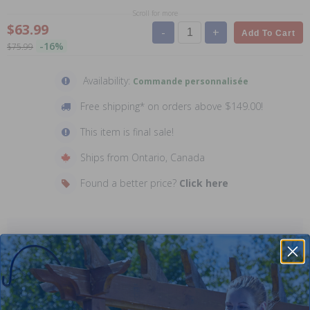
Scroll for more
$63.99
-
+
Add To Cart
-16%
$75.99
Availability:
Commande personnalisée
Free shipping* on orders above $149.00!
This item is final sale!
Ships from Ontario, Canada
Found a better price?
Click here
Description
Manufacturer: Zodiac