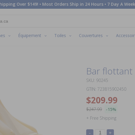
hipping Over $149! • Most Orders Ship in 24 Hours • 7 Day A Week
nes
Équipement
Toiles
Couvertures
Accessoir
Bar flottant
SKU: 90245
GTIN: 723815902450
$209.99
$247.99
-15%
+ Free Shipping
-
+