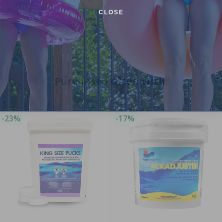
CLOSE
Purchased often with:
-23%
-17%