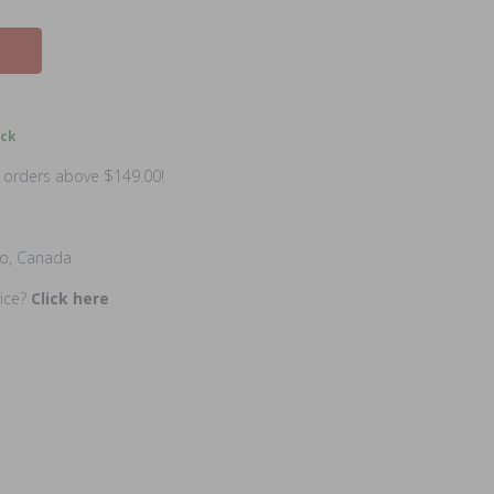
ock
n orders above $149.00!
io, Canada
rice?
Click here