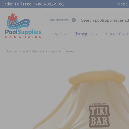
Order Toll Free: 1-888-992-9952
Free S
Search category
Hiver
Chimiques
Kits de Pisci
D'accueil
Jeux
Chaises Longues et Gonflables