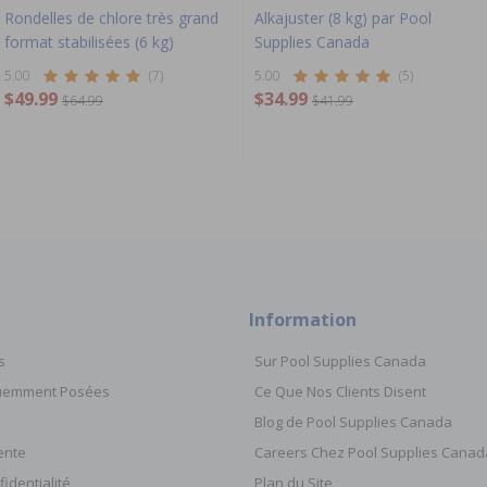
Rondelles de chlore très grand
Alkajuster (8 kg) par Pool
format stabilisées (6 kg)
Supplies Canada
5.00
(7)
5.00
(5)
$49.99
$34.99
$64.99
$41.99
Information
s
Sur Pool Supplies Canada
quemment Posées
Ce Que Nos Clients Disent
Blog de Pool Supplies Canada
ente
Careers Chez Pool Supplies Canad
fidentialité
Plan du Site