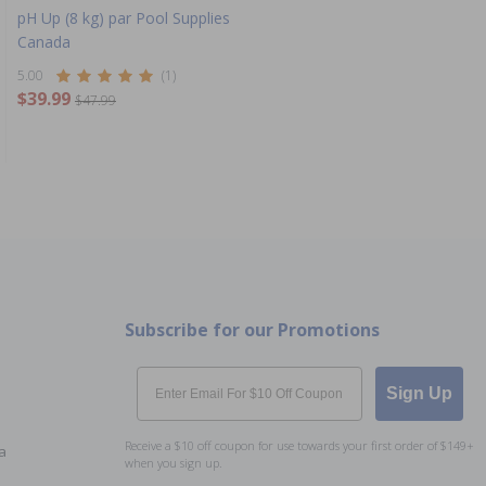
pH Up (8 kg) par Pool Supplies
Canada
5.00
(1)
$39.99
$47.99
Subscribe for our Promotions
Email
Sign Up
Receive a $10 off coupon for use towards your first order of $149+
a
when you sign up.