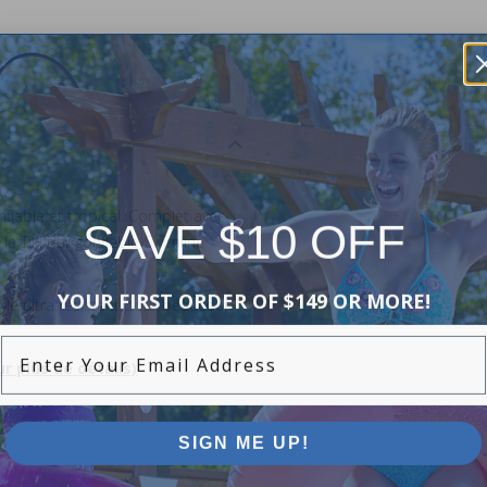
onflable et tropical. Complet avec
SAVE $10 OFF
le Tiki Bar gonflable Swimline
YOUR FIRST ORDER OF $149 OR MORE!
nyle ultra résistant pour beaucoup
Enter Your Email Address
r plus de détails)
SIGN ME UP!