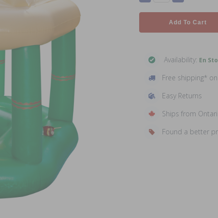
Add To Cart
Availability:
En St
Free shipping* o
Easy Returns
Ships from Ontar
Found a better p