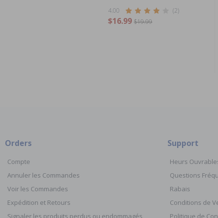
4.00
(2)
$16.99
$19.99
Orders
Support
Compte
Heurs Ouvrable
Annuler les Commandes
Questions Fré
Voir les Commandes
Rabais
Expédition et Retours
Conditions de V
Signaler les produits perdus ou endommagés
Politique de Con