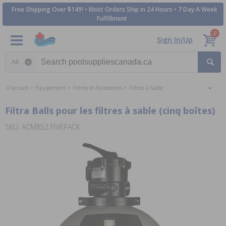
Free Shipping Over $149! • Most Orders Ship in 24 Hours • 7 Day A Week
Fulfillment
0
Sign In/Up
Search category
D'accueil
Équipement
Filtres et Accessoires
Filtres à Sable
Filtra Balls pour les filtres à sable (cinq boîtes)
SKU: ACM852 FIVEPACK