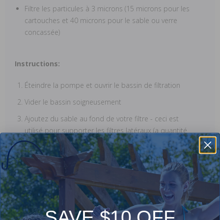
Filtre les particules à 3 microns (15 microns pour les
cartouches et 40 microns pour le sable ou verre
concassée)
Instructions:
Éteindre la pompe et ouvrir le bassin de filtration
Vider le bassin soigneusement
Ajoutez du sable au fond de votre filtre - ceci est
utilisé pour supporter les filtres latéraux (a quantité
de sable varie en fonction de la taille de votre filtre,
mais en général, un sac de sable est suggéré)
Remplir le filtre avec les balles de lustres (un sac égale
50 livres du sable)
Fermer le bassin de filtration
SAVE $10 OFF
Allumer la pompe et commencer la filtration encore