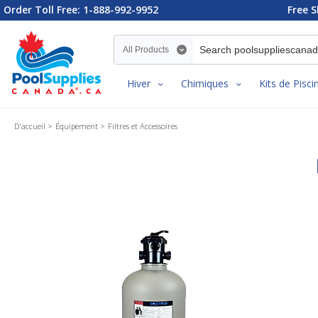
Order Toll Free: 1-888-992-9952
Free S
Search category
Hiver
Chimiques
Kits de Pisci
D'accueil
Équipement
Filtres et Accessoires