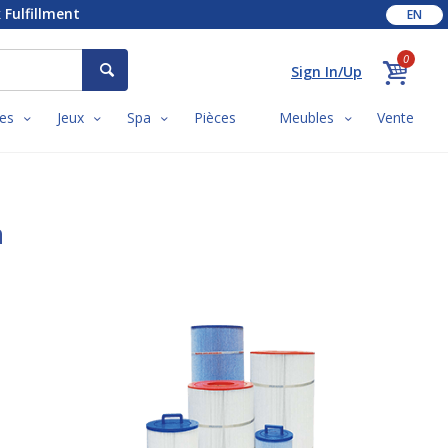
 Fulfillment
EN
0
Sign In/Up
es
Jeux
Spa
Pièces
Meubles
Vente
n