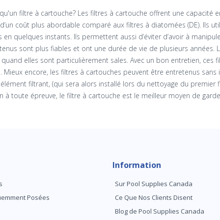
qu'un filtre à cartouche? Les filtres à cartouche offrent une capacité en
 d’un coût plus abordable comparé aux filtres à diatomées (DE). Ils ut
 en quelques instants. Ils permettent aussi d’éviter d’avoir à manipul
tenus sont plus fiables et ont une durée de vie de plusieurs années. L
quand elles sont particulièrement sales. Avec un bon entretien, ces fi
. Mieux encore, les filtres à cartouches peuvent être entretenus sans 
lément filtrant, (qui sera alors installé lors du nettoyage du premier fi
ion à toute épreuve, le filtre à cartouche est le meilleur moyen de gar
Information
s
Sur Pool Supplies Canada
quemment Posées
Ce Que Nos Clients Disent
Blog de Pool Supplies Canada