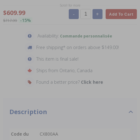
Scroll for more
$609.99
-
+
Add To Cart
-15%
$717.99
Availability:
Commande personnalisée
Free shipping* on orders above $149.00!
This item is final sale!
Ships from Ontario, Canada
Found a better price?
Click here
Description
Code du
CX800AA