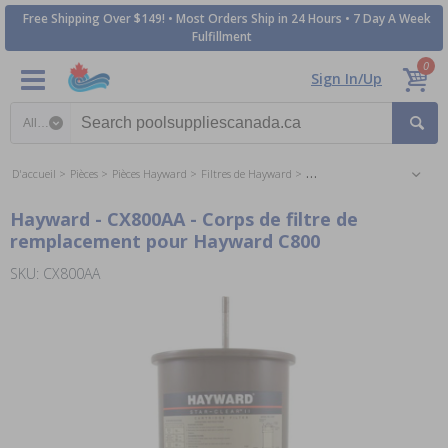
Free Shipping Over $149! • Most Orders Ship in 24 Hours • 7 Day A Week
Fulfillment
0
Sign In/Up
Search category
D'accueil
Pièces
Pièces Hayward
Filtres de Hayward
Hayward Perflex DE Filter Pa
Hayward - CX800AA - Corps de filtre de
remplacement pour Hayward C800
SKU: CX800AA