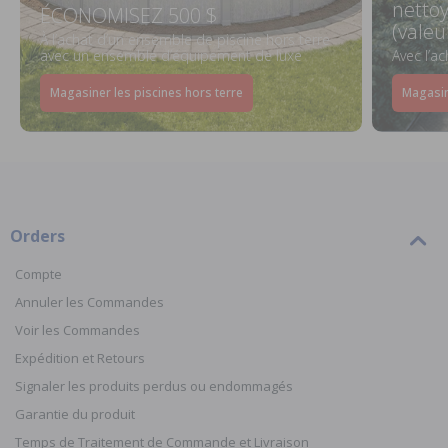
netto
ÉCONOMISEZ 500 $
(valeu
À l’achat d’un ensemble de piscine hors terre
avec un ensemble d’équipement de luxe
Avec l’a
Magasiner les piscines hors terre
Magasin
Orders
Compte
Annuler les Commandes
Voir les Commandes
Expédition et Retours
Signaler les produits perdus ou endommagés
Garantie du produit
Temps de Traitement de Commande et Livraison