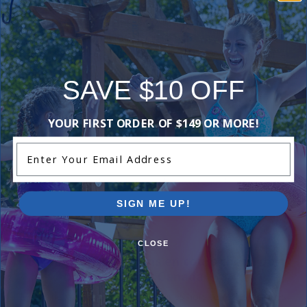
Pour commencer une réclamation, veuillez envoyer un
courriel à customerservice@poolsuppliescanada.ca avec
une photo montrant le(s) défaut(s)/dommage(s) à vos
pièces Hayward et inclure une brève explication de ce qui
s'est produit.
SAVE $10 OFF
Reviews
YOUR FIRST ORDER OF $149 OR MORE!
Enter Your Email Address
Be the first one to leave a review!
Add Review
SIGN ME UP!
CLOSE
Soldes et promotions en cours chez Pool
Supplies Canada
Magasinez des offres sur les piscines hors terre, les piscines