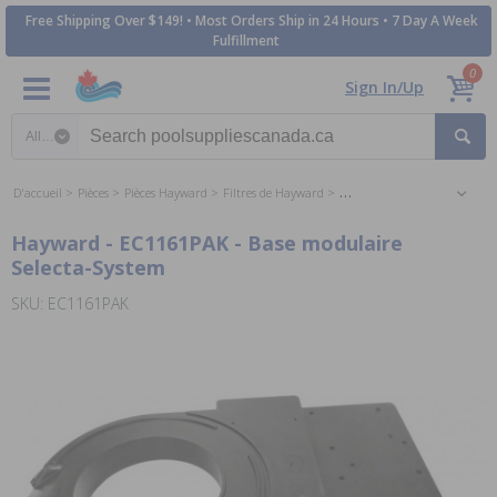
Free Shipping Over $149! • Most Orders Ship in 24 Hours • 7 Day A Week
Fulfillment
0
Sign In/Up
Search category
D'accueil
Pièces
Pièces Hayward
Filtres de Hayward
Hayward Perflex DE Filter Pa
Hayward - EC1161PAK - Base modulaire
Selecta-System
SKU: EC1161PAK