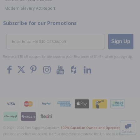
Modern Slavery Act Report
Subscribe for our Promotions
Email
Sign Up
Receive a $10 off coupon for use towards your first order of $149+ when you sign up.
To The
Top
© 2009 - 2026 Pool Supplies Canada™,
100% Canadian Owned and Operated
. Tous les
Contact
prix sont en dollars canadiens. Marque de commerce d'Interac Inc. Utilisée sous licence.
0