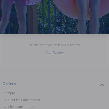
et inclure une brève explication de ce qui s'est produit.
Reviews
Be the first one to leave a review!
Add Review
Orders
Compte
Annuler les Commandes
Voir les Commandes