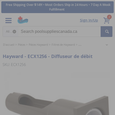
Free Shipping Over $149! • Most Orders Ship in 24 Hours • 7 Day A Week
Fulfillment
0
Sign In/Up
Search category
D'accueil
Pièces
Pièces Hayward
Filtres de Hayward
Hayward Perflex DE Filter Pa
Hayward - ECX1256 - Diffuseur de débit
SKU: ECX1256