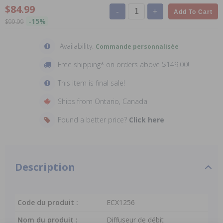
$84.99
-
+
Add To Cart
-15%
$99.99
Availability:
Commande personnalisée
Free shipping* on orders above $149.00!
This item is final sale!
Ships from Ontario, Canada
Found a better price?
Click here
Description
Code du produit :
ECX1256
Nom du produit :
Diffuseur de débit