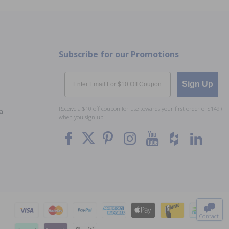
Subscribe for our Promotions
Email
Sign Up
Receive a $10 off coupon for use towards your first order of $149+
a
when you sign up.
To The
Top
Contact
0