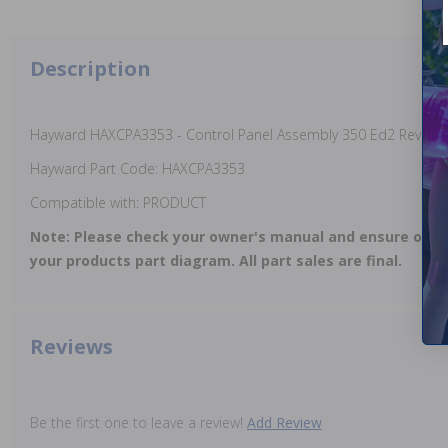
Description
Hayward HAXCPA3353 - Control Panel Assembly 350 Ed2 Rev.B C
Hayward Part Code: HAXCPA3353
Compatible with: PRODUCT
Note: Please check your owner's manual and ensure our
your products part diagram. All part sales are final.
Reviews
Be the first one to leave a review!
Add Review