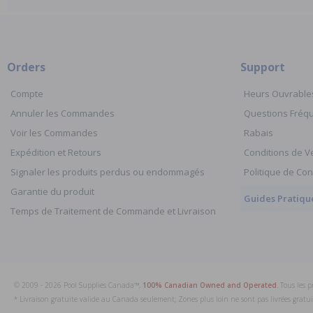
Orders
Support
Compte
Heurs Ouvrable
Annuler les Commandes
Questions Fré
Voir les Commandes
Rabais
Expédition et Retours
Conditions de V
Signaler les produits perdus ou endommagés
Politique de Con
Garantie du produit
Guides Pratiqu
Temps de Traitement de Commande et Livraison
© 2009 - 2026 Pool Supplies Canada™,
100% Canadian Owned and Operated
. Tous les 
* Livraison gratuite valide au Canada seulement; Zones plus loin ne sont pas livrées grat