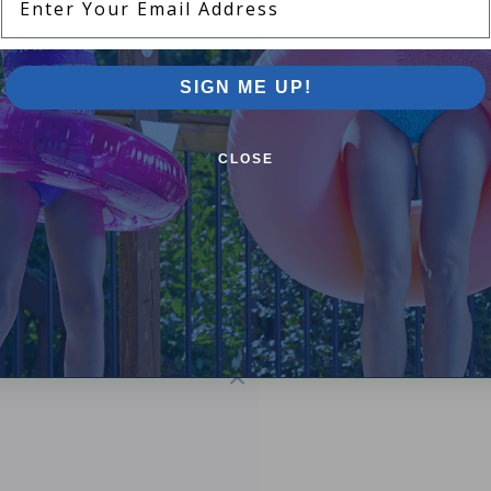
SIGN ME UP!
ontrol Board
CLOSE
 replacement part matches