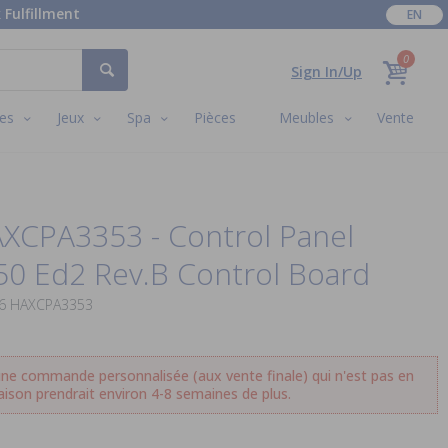
 Fulfillment
EN
0
Sign In/Up
es
Jeux
Spa
Pièces
Meubles
Vente
XCPA3353 - Control Panel
50 Ed2 Rev.B Control Board
26 HAXCPA3353
ne commande personnalisée (aux vente finale) qui n'est pas en
aison prendrait environ 4-8 semaines de plus.