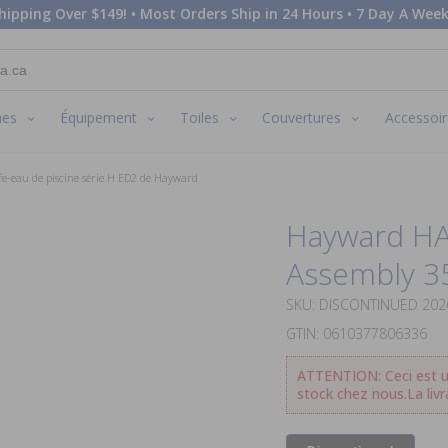
hipping Over $149! • Most Orders Ship in 24 Hours • 7 Day A Week
nes
Équipement
Toiles
Couvertures
Accessoir
fe-eau de piscine série H ED2 de Hayward
Hayward HA
Assembly 3
SKU: DISCONTINUED 20
GTIN: 0610377806336
ATTENTION: Ceci est u
stock chez nous.La livr