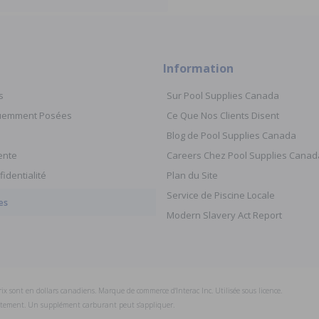
Information
s
Sur Pool Supplies Canada
quemment Posées
Ce Que Nos Clients Disent
Blog de Pool Supplies Canada
ente
Careers Chez Pool Supplies Canad
fidentialité
Plan du Site
Service de Piscine Locale
es
Modern Slavery Act Report
prix sont en dollars canadiens. Marque de commerce d'Interac Inc. Utilisée sous licence.
uitement. Un supplément carburant peut s'appliquer.