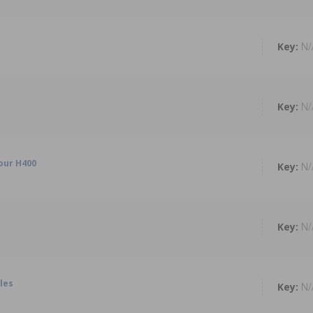
N/
N/
our H400
N/
N/
les
N/