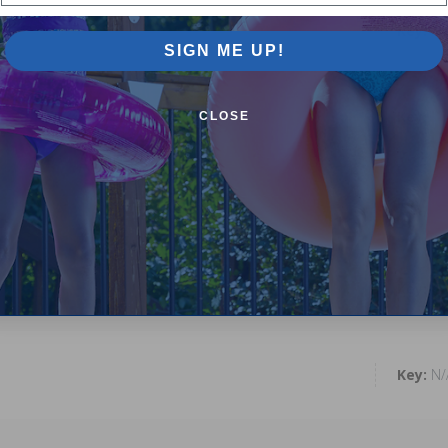
N/
SIGN ME UP!
N/
CLOSE
N/
e
N/
N/