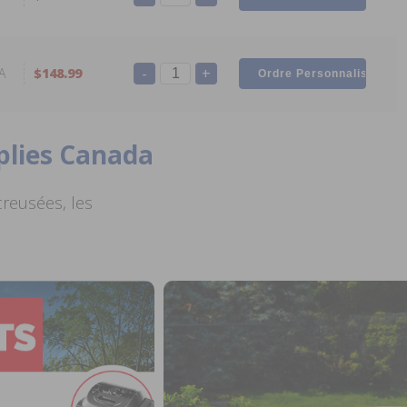
-
+
A
$148.99
plies Canada
creusées, les