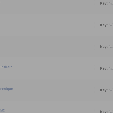
)
N/
N/
N/
r droit
N/
tronique
N/
Ed2
N/