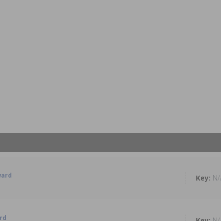
ward
N/
ard
N/