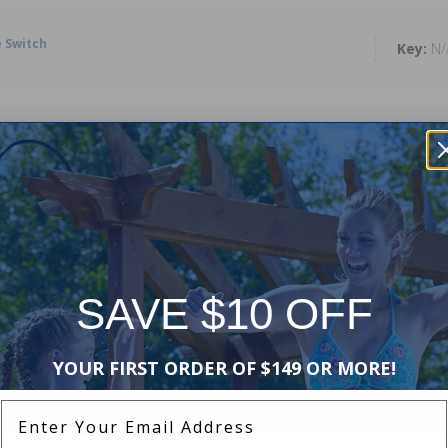
 Switch
N/
emplacement pour chauffe-piscine Hayward série H
N/
N/
SAVE $10 OFF
N/
YOUR FIRST ORDER OF $149 OR MORE!
 Ed2 Rev.B Control Board
N/
Enter Your Email Address