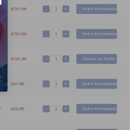
-
+
A
$751.99
-
+
A
$751.99
-
+
A
$131.99
-
+
A
$61.99
-
+
A
$52.99