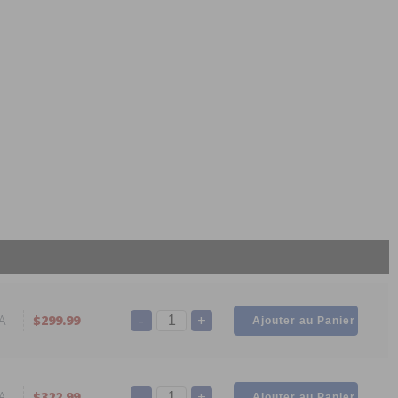
-
+
A
$299.99
-
+
A
$322.99