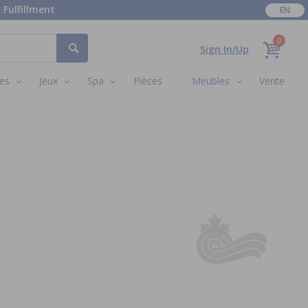
 Fulfillment
EN
0
Sign In/Up
es
Jeux
Spa
Pièces
Meubles
Vente