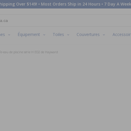
hipping Over $149! • Most Orders Ship in 24 Hours • 7 Day A Week
nes
Équipement
Toiles
Couvertures
Accessoir
fe-eau de piscine série H ED2 de Hayward