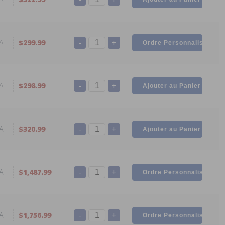
-
+
A
$299.99
-
+
A
$298.99
-
+
A
$320.99
-
+
A
$1,487.99
-
+
A
$1,756.99