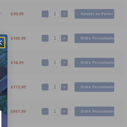
-
+
A
$99.99
-
+
A
$105.99
-
+
A
$18.99
-
+
A
$172.99
-
+
A
$507.99