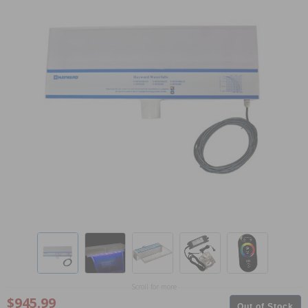
Scroll for more
$945.99
Out of Stock