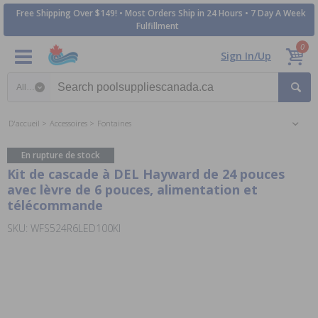
Free Shipping Over $149! • Most Orders Ship in 24 Hours • 7 Day A Week
Fulfillment
0
Sign In/Up
Search category
D'accueil
Accessoires
Fontaines
En rupture de stock
Kit de cascade à DEL Hayward de 24 pouces
avec lèvre de 6 pouces, alimentation et
télécommande
SKU: WFS524R6LED100KI