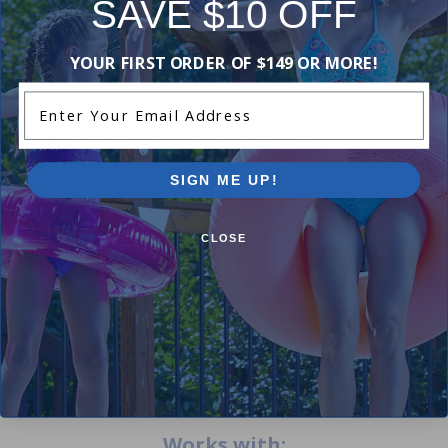
SAVE $10 OFF
YOUR FIRST ORDER OF $149 OR MORE!
Manuals & Attachments
Enter Your Email Address
Hayward LED Waterfall Owner's Manual
SIGN ME UP!
Reviews
CLOSE
Be the first one to leave a review!
Add Review
Works with: