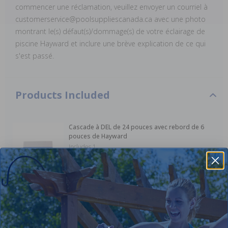
commencer une réclamation, veuillez envoyer un courriel à
customerservice@poolsuppliescanada.ca avec une photo
montrant le(s) défaut(s)/dommage(s) de votre éclairage de
piscine Hayward et inclure une brève explication de ce qui
s'est passé.
Products Included
Cascade à DEL de 24 pouces avec rebord de 6
pouces de Hayward
Includes 1
View product in new window
Kit d'alimentation et télécommande pour les
chutes d'eau à DEL de Hayward
Includes 1
View product in new window