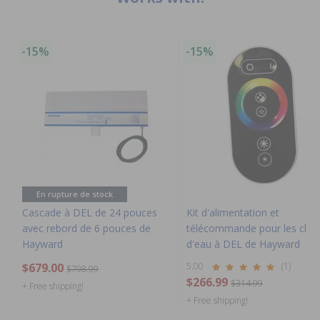
-15%
-15%
En rupture de stock
Cascade à DEL de 24 pouces
Kit d'alimentation et
avec rebord de 6 pouces de
télécommande pour les chut
Hayward
d'eau à DEL de Hayward
$679.00
5.00
(1)
$798.99
$266.99
$314.99
+ Free shipping!
+ Free shipping!