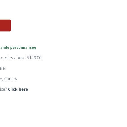
nde personnalisée
n orders above $149.00!
ale!
io, Canada
rice?
Click here