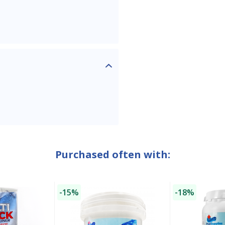
Purchased often with:
-15%
-18%