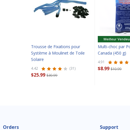
Meilleur Vendeu
Trousse de Fixations pour
Multi-choc par P
Système à Moulinet de Toile
Canada (450 g)
Solaire
4.91
$8.99
4.42
(31)
$10.99
$25.99
$30.99
Orders
Support