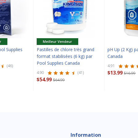
r
Meilleur Vendeur
ool Supplies
Pastilles de chlore très grand
pH Up (2 Kg) pa
format stabilisées (6 kg) par
Canada
Pool Supplies Canada
(46)
4.91
$13.99
4.90
(41)
$16.99
$54.99
$64.99
Information