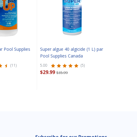
r Pool Supplies
Super algue 40 algicide (1 L) par
Pool Supplies Canada
(11)
5.00
(5)
$29.99
$35.99
Subscribe for our Promotions