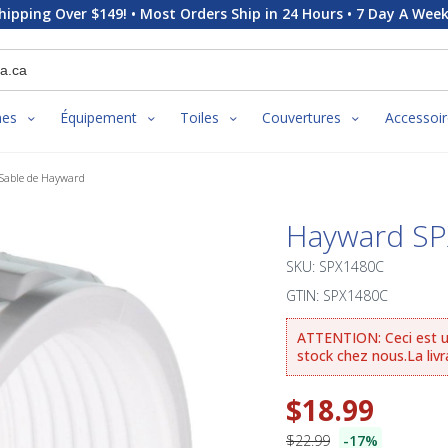
hipping Over $149! • Most Orders Ship in 24 Hours • 7 Day A Week
nes
Équipement
Toiles
Couvertures
Accessoir
à Sable de Hayward
Hayward SP
SKU: SPX1480C
GTIN: SPX1480C
ATTENTION: Ceci est u
stock chez nous.La livr
$18.99
$22.99
-17%