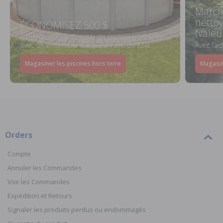
March
netto
ÉCONOMISEZ 500 $
(valeu
À l’achat d’un ensemble de piscine hors terre
avec un ensemble d’équipement de luxe
Avec l’a
Magasiner les piscines hors terre
Magasin
Orders
Compte
Annuler les Commandes
Voir les Commandes
Expédition et Retours
Signaler les produits perdus ou endommagés