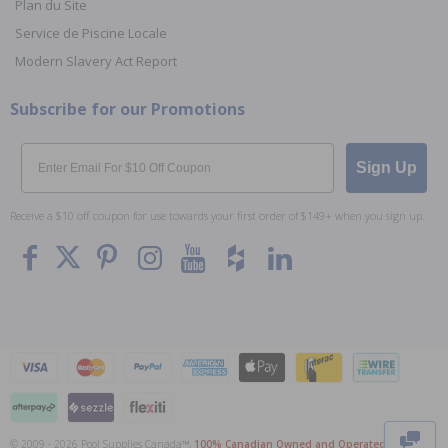
Plan du Site
Service de Piscine Locale
Modern Slavery Act Report
Subscribe for our Promotions
Email
Sign Up
Receive a $10 off coupon for use towards your first order of $149+ when you sign up.
To The
Top
© 2009 - 2026 Pool Supplies Canada™,
100% Canadian Owned and Operated
. Tous les