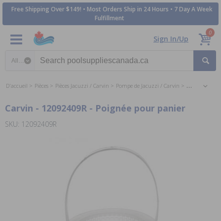
Free Shipping Over $149! • Most Orders Ship in 24 Hours • 7 Day A Week
Fulfillment
0
Sign In/Up
Search category
D'accueil
Pièces
Pièces Jacuzzi / Carvin
Pompe de Jacuzzi / Carvin
Pièces pour l
Carvin - 12092409R - Poignée pour panier
SKU: 12092409R