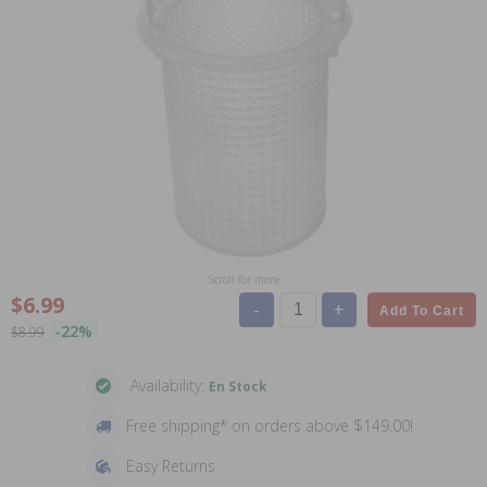
Scroll for more
$6.99
-
+
Add To Cart
-22%
$8.99
Availability:
En Stock
Free shipping* on orders above $149.00!
Easy Returns