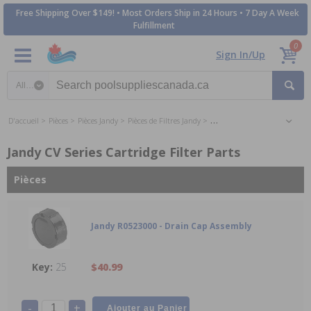
Free Shipping Over $149! • Most Orders Ship in 24 Hours • 7 Day A Week
Fulfillment
0
Sign In/Up
Search category
D'accueil
Pièces
Pièces Jandy
Pièces de Filtres Jandy
Jandy CV Series Cartridge Filt
Jandy CV Series Cartridge Filter Parts
Pièces
Jandy R0523000 - Drain Cap Assembly
25
$40.99
-
+