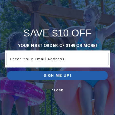
-
+
Filtre à cartouche CV460 de Jandy
SAVE $10 OFF
N/A
$1,599.00
YOUR FIRST ORDER OF $149 OR MORE!
Enter Your Email Address
-
+
Zodiac - R0358000 - Trousse de joint torique de
SIGN ME UP!
remplacement
N/A
$34.99
CLOSE
-
+