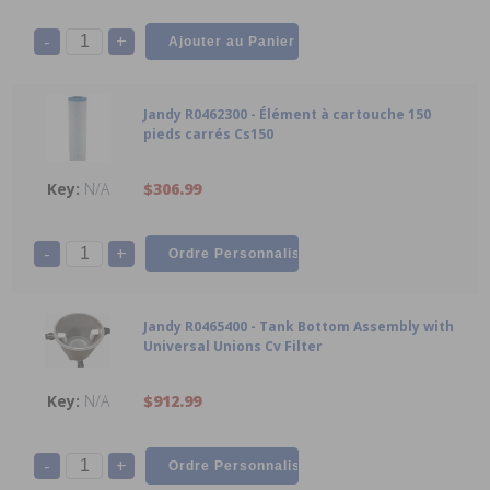
-
+
Jandy R0462300 - Élément à cartouche 150
pieds carrés Cs150
N/A
$306.99
-
+
Jandy R0465400 - Tank Bottom Assembly with
Universal Unions Cv Filter
N/A
$912.99
-
+