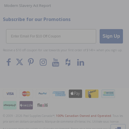
Modern Slavery Act Report
Subscribe for our Promotions
Email
Sign Up
Receive a $10 off coupon for use towards your first order of $149+ when you sign up.
© 2009 - 2026 Pool Supplies Canada™,
100% Canadian Owned and Operated
. Tous les
To The
Top
prix sont en dollars canadiens. Marque de commerce d'Interac Inc. Utilisée sous licence.