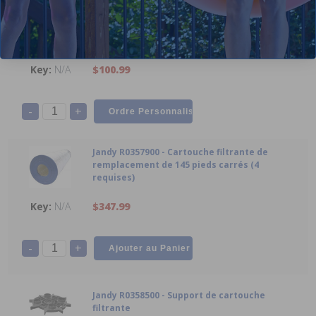
Jandy R0357100 – Ensemble de poignée avec
matériel (lot de 2)
N/A
$100.99
-
+
Jandy R0357900 - Cartouche filtrante de
remplacement de 145 pieds carrés (4
requises)
N/A
$347.99
-
+
Jandy R0358500 - Support de cartouche
filtrante