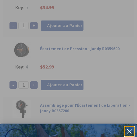
5
$34.99
-
+
Écartement de Pression - Jandy R0359600
4
$52.99
-
+
Assemblage pour l’Écartement de Libération -
Jandy R0357200
3
$105.99