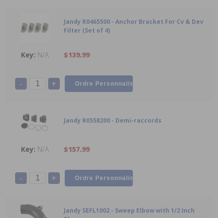
Jandy R0465500 - Anchor Bracket For Cv & Dev
Filter (Set of 4)
N/A
$139.99
-
+
Jandy R0558200 - Demi-raccords
N/A
$157.99
-
+
Jandy SEFL1002 - Sweep Elbow with 1/2 Inch