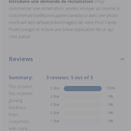
Introduire une demande de réclamation :
Pour
commencer une réclamation, veuillez envoyer un courriel à
customerservice@poolsuppliescanada.ca avec une photo
montrant le(s) défaut(s)/dommage(s) de votre Pool Candy
Float/Lounger et inclure une brève explication de ce qui
s'est passé.
Reviews
Summary:
3 reviews. 5 out of 5
This product
5 Star
100%
has received
4 Star
0%
glowing
3 Star
0%
feedback
2 Star
0%
from
1 Star
0%
customers,
with many