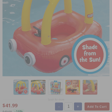
Scroll for more
$41.99
-
+
Add To Cart
-16%
$49.99