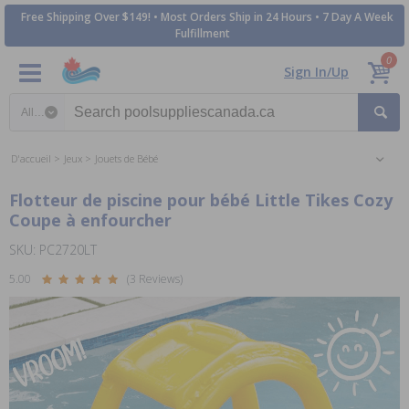
Free Shipping Over $149! • Most Orders Ship in 24 Hours • 7 Day A Week
Fulfillment
0
Sign In/Up
Search category
D'accueil
Jeux
Jouets de Bébé
Flotteur de piscine pour bébé Little Tikes Cozy
Coupe à enfourcher
SKU: PC2720LT
5.00
(3 Reviews)