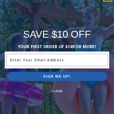
generative AI
using user
submitted
reviews.
SAVE $10 OFF
Comments:
YOUR FIRST ORDER OF $149 OR MORE!
Enter Your Email Address
Grand kids love supported 34 lbs with ease
BEVERLY W
- August 31st
SIGN ME UP!
CLOSE
Great quality, looks fantastic. Horn honks, steering wheel
moves, kid smiles definitely a win. Thanks!
Pool Dad
- May 30th