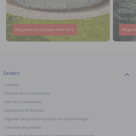
netto
ÉCONOMISEZ 500 $
(valeu
À l’achat d’un ensemble de piscine hors terre
avec un ensemble d’équipement de luxe
Avec l’a
Magasiner les piscines hors terre
Magasin
Orders
Compte
Annuler les Commandes
Voir les Commandes
Expédition et Retours
Signaler les produits perdus ou endommagés
Garantie du produit
Temps de Traitement de Commande et Livraison