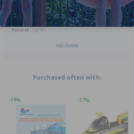
5 stars! My 1 year old niece loved her birthday present.
Paula M
- July 5th
Add Review
Purchased often with:
-19%
-17%