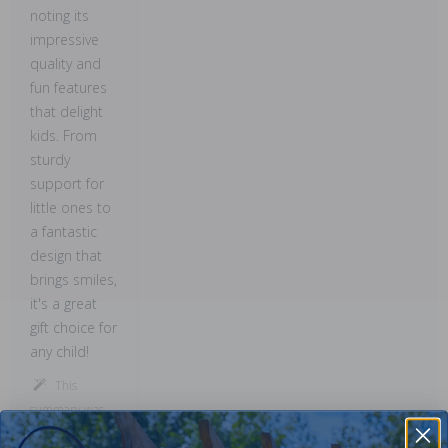
noting its
impressive
quality and
fun features
that delight
kids. From
sturdy
support for
little ones to
a fantastic
design that
brings smiles,
it's a great
gift choice for
any child!
This
summary was
created by