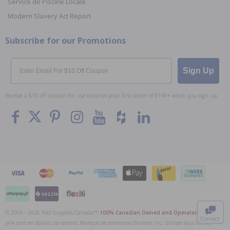
Service de Piscine Locale
Modern Slavery Act Report
Subscribe for our Promotions
Email
Sign Up
Receive a $10 off coupon for use towards your first order of $149+ when you sign up.
To The
Top
© 2009 - 2026 Pool Supplies Canada™,
100% Canadian Owned and Operated
. Tous les
Contact
prix sont en dollars canadiens. Marque de commerce d'Interac Inc. Utilisée sous licence.
0