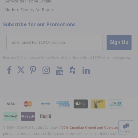
Service de Piscine Locale
Modern Slavery Act Report
Subscribe for our Promotions
Email
Sign Up
Receive a $10 off coupon for use towards your first order of $149+ when you sign up.
To The
Top
© 2009 - 2026 Pool Supplies Canada™,
100% Canadian Owned and Operated
. Tous les
Contact
prix sont en dollars canadiens. Marque de commerce d'Interac Inc. Utilisée sous licence.
0