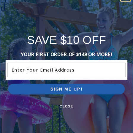
generative AI
using user
submitted
reviews.
SAVE $10 OFF
Comments:
YOUR FIRST ORDER OF $149 OR MORE!
Enter Your Email Address
Grand kids love supported 34 lbs with ease
BEVERLY W
- August 31st
SIGN ME UP!
CLOSE
Great quality, looks fantastic. Horn honks, steering wheel
moves, kid smiles definitely a win. Thanks!
Pool Dad
- May 30th