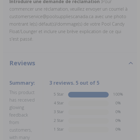
Introduire une demande de réclamation :
Pour
commencer une réclamation, veuillez envoyer un courriel à
customerservice@poolsuppliescanada.ca avec une photo
montrant le(s) défaut(s)/dommage(s) de votre Pool Candy
Float/Lounger et inclure une brève explication de ce qui
s'est passé.
Reviews
Summary:
3 reviews. 5 out of 5
This product
5 Star
100%
has received
4 Star
0%
glowing
3 Star
0%
feedback
2 Star
0%
from
1 Star
0%
customers,
with many