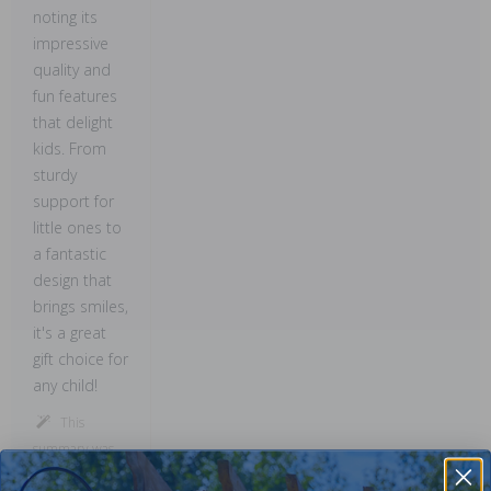
noting its
impressive
quality and
fun features
that delight
kids. From
sturdy
support for
little ones to
a fantastic
design that
brings smiles,
it's a great
gift choice for
any child!
This
summary was
created by