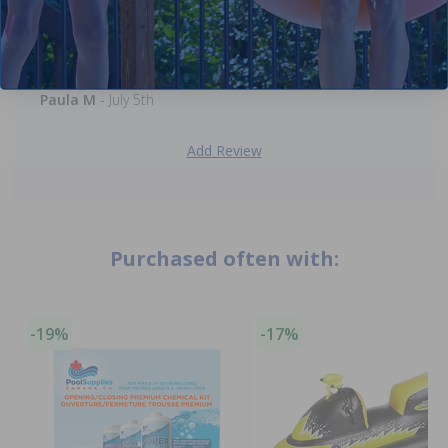
5 stars! My 1 year old niece loved her birthday present.
Paula M
- July 5th
Add Review
Purchased often with:
-19%
-17%