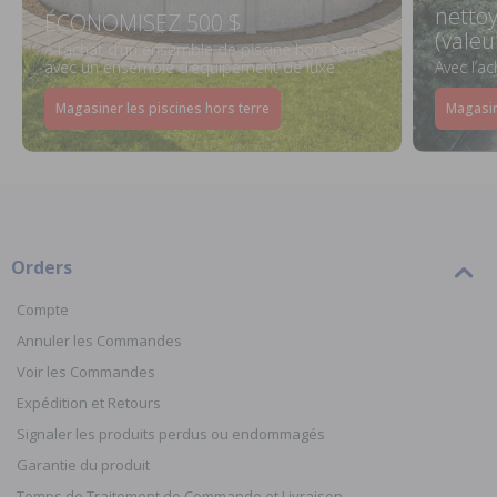
netto
ÉCONOMISEZ 500 $
(valeu
À l’achat d’un ensemble de piscine hors terre
avec un ensemble d’équipement de luxe
Avec l’a
Magasiner les piscines hors terre
Magasin
Orders
Compte
Annuler les Commandes
Voir les Commandes
Expédition et Retours
Signaler les produits perdus ou endommagés
Garantie du produit
Temps de Traitement de Commande et Livraison