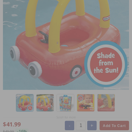
Scroll for more
$41.99
-
+
Add To Cart
-16%
$49.99