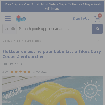
Free Shipping Over $149! • Most Orders Ship in 24 Hours • 7 Day A Week
Fulfillment
0
Sign In/Up
Search category
D'accueil
Jeux
Jouets de Bébé
Flotteur de piscine pour bébé Little Tikes Cozy
Coupe à enfourcher
SKU: PC2720LT
5.00
(3 Reviews)