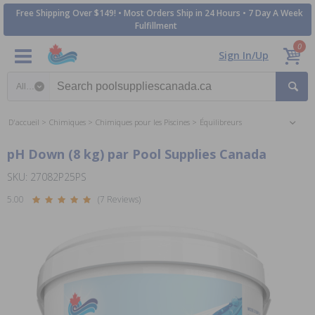
Free Shipping Over $149! • Most Orders Ship in 24 Hours • 7 Day A Week
Fulfillment
0
Sign In/Up
Search category
D'accueil
Chimiques
Chimiques pour les Piscines
Équilibreurs
pH Down (8 kg) par Pool Supplies Canada
SKU: 27082P25PS
5.00
(7 Reviews)