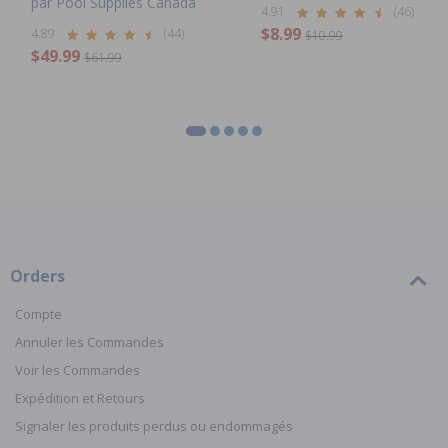
par Pool Supplies Canada
4.91
(46)
$8.99
4.89
(44)
$10.99
$49.99
$61.99
Orders
Compte
Annuler les Commandes
Voir les Commandes
Expédition et Retours
Signaler les produits perdus ou endommagés