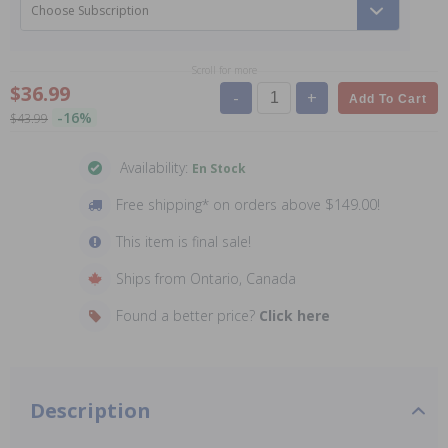
Choose Subscription
Scroll for more
$36.99
-
+
Add To Cart
-16%
$43.99
Availability:
En Stock
Free shipping* on orders above $149.00!
This item is final sale!
Ships from Ontario, Canada
Found a better price?
Click here
Description