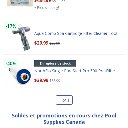
$434.99
$511.99
Enter Your Email Address
+ Free shipping!
SIGN ME UP!
-17%
Aqua Comb Spa Cartridge Filter Cleaner Tool
CLOSE
$29.99
$35.99
-40%
En rupture de stock
NorthFlo Single PureStart Pro 500 Pre-Filter
$39.99
$66.99
1 of 1
Soldes et promotions en cours chez Pool
Supplies Canada