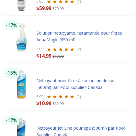
5.00
(1)
$59.99
$70.99
-17%
Solution nettoyante instantanée pour filtres
AquaMagic (650 ml)
5.00
(2)
$14.99
$17.99
-15%
Nettoyant pour filtre à cartouche de spa
(500ml) par Pool Supplies Canada
5.00
(1)
$10.99
$12.99
-17%
Nettoyeur Jet Line pour spa (500ml) par Pool
Supplies Canada