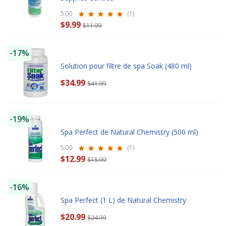
5.00
(1)
$9.99
$11.99
-17%
Solution pour filtre de spa Soak (480 ml)
$34.99
$41.99
-19%
Spa Perfect de Natural Chemistry (500 ml)
5.00
(1)
$12.99
$15.99
-16%
Spa Perfect (1 L) de Natural Chemistry
$20.99
$24.99