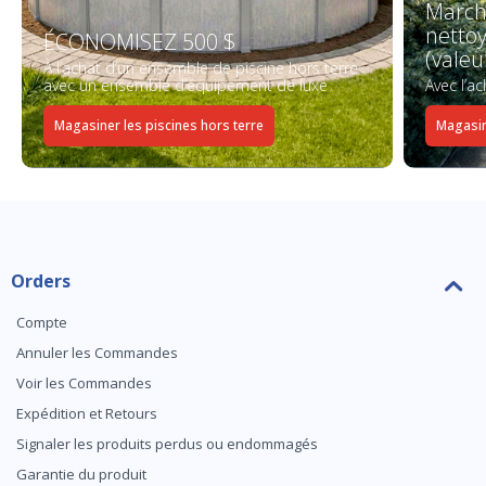
March
netto
ÉCONOMISEZ 500 $
(valeu
À l’achat d’un ensemble de piscine hors terre
avec un ensemble d’équipement de luxe
Avec l’a
Magasiner les piscines hors terre
Magasin
Orders
Compte
Annuler les Commandes
Voir les Commandes
Expédition et Retours
Signaler les produits perdus ou endommagés
Garantie du produit