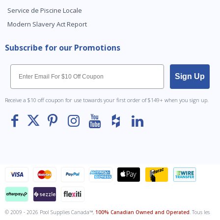
Service de Piscine Locale
Modern Slavery Act Report
Subscribe for our Promotions
Email
Sign Up
Receive a $10 off coupon for use towards your first order of $149+ when you sign up.
© 2009 - 2026 Pool Supplies Canada™,
100% Canadian Owned and Operated
. Tous les
To The