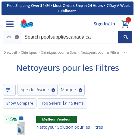
Free Shipping Over $149! • Most Orders Ship in 24 Hours • 7 Day A Week
Fulfillment
0
Sign In/Up
Search category
D'accueil
Chimiques
Chimiques pour les Spas
Nettoyeurs pour les Filtres
Nettoyeurs pour les Filtres
Type de Piscine:
Marque:
Show Compare
Top Sellers
15 Items
-15%
Meilleur Vendeur
Nettoyeur Solution pour les Filtres