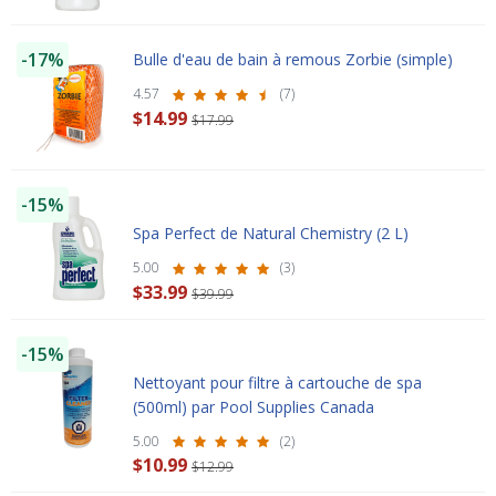
-17%
Bulle d'eau de bain à remous Zorbie (simple)
4.57
(7)
$14.99
$17.99
-15%
Spa Perfect de Natural Chemistry (2 L)
5.00
(3)
$33.99
$39.99
-15%
Nettoyant pour filtre à cartouche de spa
(500ml) par Pool Supplies Canada
5.00
(2)
$10.99
$12.99