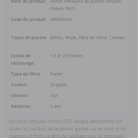
Nom du produit
Robot nettoyeur de piscine creusée
:
Polaris P825
Code du produit
WR000044
:
Types de piscine
Béton, Vinyle, Fibre de Verre, Carreau
:
Cycles de
1.5 et 2.5 heures
nettoyage :
Type de filtre :
Panier
Cordon :
50 pieds
Chariot :
OUI
Garantie :
2 ans
Le robot nettoyeur Polaris P825 navigue adroitement sur
toutes les surfaces de la piscine, grimpe sur les murs et les
marches, et frotte la ligne de carrelage pour un nettoyage