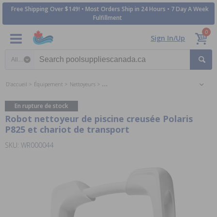
Free Shipping Over $149! • Most Orders Ship in 24 Hours • 7 Day A Week
Fulfillment
0
Sign In/Up
Search category
D'accueil
Équipement
Nettoyeurs
Nettoyeurs Automatiques Piscines Creusées
Ne
En rupture de stock
Robot nettoyeur de piscine creusée Polaris
P825 et chariot de transport
SKU: WR000044