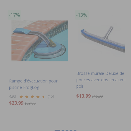
-17%
-13%
Brosse murale Deluxe de 18
pouces avec dos en alumini
Rampe d'évacuation pour
poli
piscine FrogLog
$13.99
4.93
(15)
$15.99
$23.99
$28.99