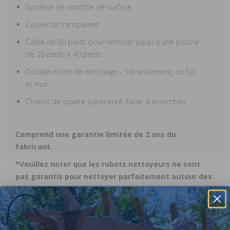
Système de contrôle de surface
Couvercle transparent
Câble de 50 pieds pour nettoyer jusqu'à une piscine
de 20 pieds x 40 pieds
Double mode de nettoyage - Sol seulement, ou Sol
et mur
Chariot de qualité supérieure, facile à assembler
Comprend une garantie limitée de 2 ans du
fabricant.
*Veuillez noter que les robots nettoyeurs ne sont
pas garantis pour nettoyer parfaitement autour des
obstacles tels que les escaliers, les canalisations
principales et les rebords de sécurité*.*