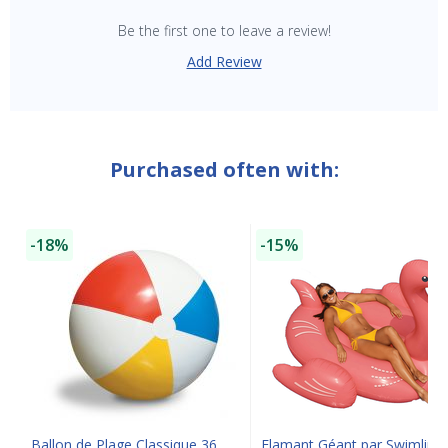
Be the first one to leave a review!
Add Review
Purchased often with:
SAVE $10 OFF
-18%
-15%
YOUR FIRST ORDER OF $149 OR MORE!
Enter Your Email Address
SIGN ME UP!
CLOSE
Ballon de Plage Classique 36
Flamant Géant par Swimline