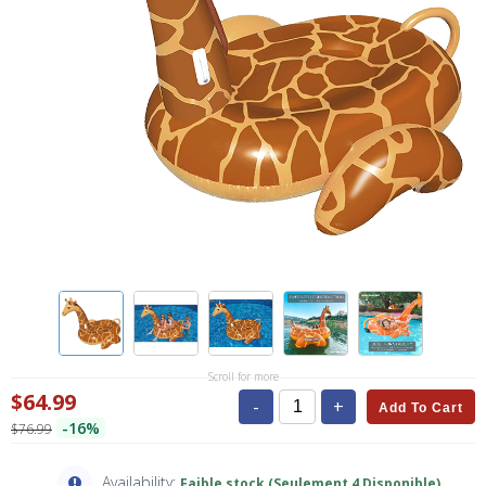
Scroll for more
$64.99
-
+
Add To Cart
-16%
$76.99
Availability:
Faible stock (Seulement 4 Disponible)