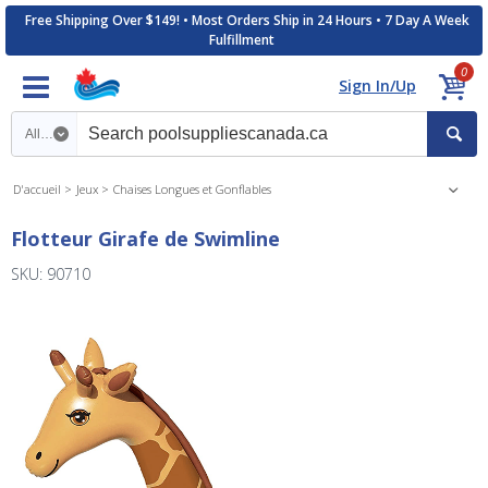
Free Shipping Over $149! • Most Orders Ship in 24 Hours • 7 Day A Week
Fulfillment
0
Sign In/Up
Search category
D'accueil
Jeux
Chaises Longues et Gonflables
Flotteur Girafe de Swimline
SKU: 90710