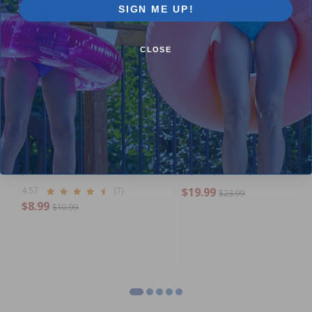
SIGN ME UP!
-18%
-17%
CLOSE
Ballon de Plage Classique 36
Tube circulaire vert style par
pouces de Swimline
aquatique - 48 pouces
4.57
(7)
$19.99
$23.99
$8.99
$10.99