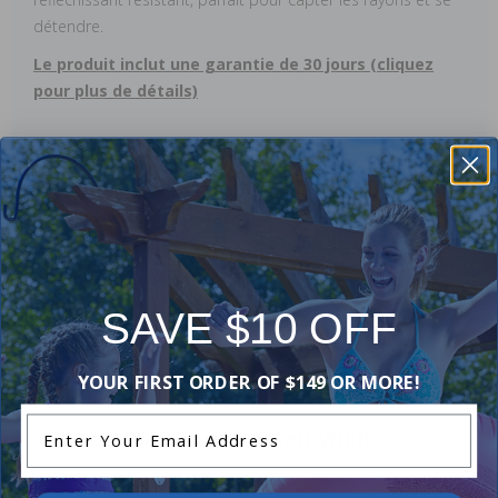
détendre.
Le produit inclut une garantie de 30 jours (cliquez
pour plus de détails)
Reviews
Be the first one to leave a review!
SAVE $10 OFF
Add Review
YOUR FIRST ORDER OF $149 OR MORE!
Enter Your Email Address
Purchased often with: