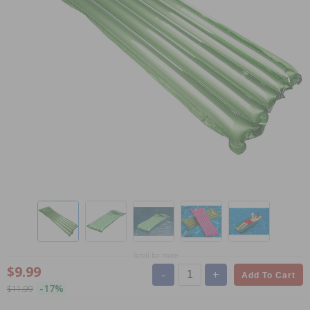
Scroll for more
$9.99
-
+
Add To Cart
-17%
$11.99