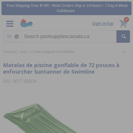
Free Shipping Over $149! • Most Orders Ship in 24 Hours • 7 Day A Week
Fulfillment
0
Sign In/Up
Search category
D'accueil
Jeux
Chaises Longues et Gonflables
Matelas de piscine gonflable de 72 pouces à
enfourcher Suntanner de Swimline
SKU: 9017 GREEN