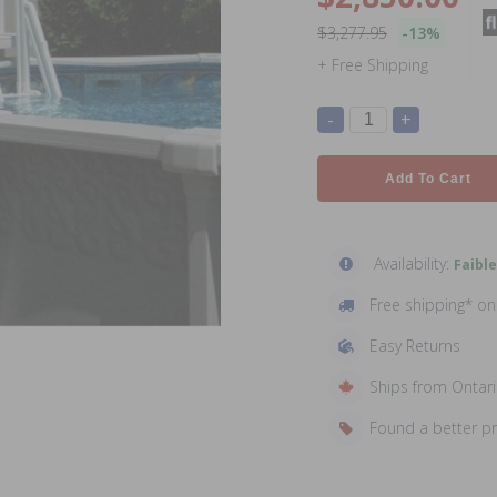
$3,277.95
-13%
+ Free Shipping
-
+
Add To Cart
Availability:
Faible
Free shipping* o
Easy Returns
Ships from Ontar
Found a better p