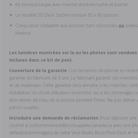
Kit terrasse taupe avec marche d'entrée/sortie et portail
Le modèle SD Deck System mesure 60 x 60 pouces.
Conçu pour s'adapter aux piscines hors sol rondes
ou
ovales
hauteur.
Les lumières montrées sur la ou les photos sont vendue
incluses dans ce kit de pont.
Couverture de la garantie :
Les terrasses de piscine en résine
garantie du fabricant de 5 ans. Le fabricant garantit ses marches
et de matériaux. Cette garantie sera annulée si les marches so
installation ou d'une utilisation incorrecte, ou si les dommages 
être retirée de l'eau de la piscine pendant l'hiver. Ne pas utilise
parois souples.
Introduire une demande de réclamation :
Pour déposer une r
courriel à customerservice@poolsuppliescanada.ca avec une pho
défaut(s)/dommage(s) de votre Vinyl Works Resin Pool Deck et inc