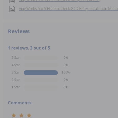
VinylWorks 5 x 5 Ft Resin Deck G2D Entry Installation Manu
Reviews
1 reviews. 3 out of 5
5 Star
0%
4 Star
0%
3 Star
100%
2 Star
0%
1 Star
0%
Comments: