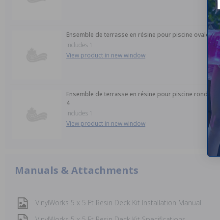
Ensemble de terrasse en résine pour piscine ovale Viny
Includes 1
View product in new window
Ensemble de terrasse en résine pour piscine ronde Viny
4
Includes 1
View product in new window
Manuals & Attachments
VinylWorks 5 x 5 Ft Resin Deck Kit Installation Manual
VinylWorks 5 x 5 Ft Resin Deck Kit Specifications