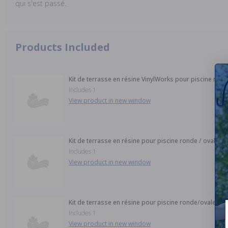
qui s'est passé.
Products Included
Kit de terrasse en résine VinylWorks pour piscine ronde
Includes 1
View product in new window
Kit de terrasse en résine pour piscine ronde / ovale de
Includes 1
View product in new window
Kit de terrasse en résine pour piscine ronde/ovale Viny
Includes 1
View product in new window