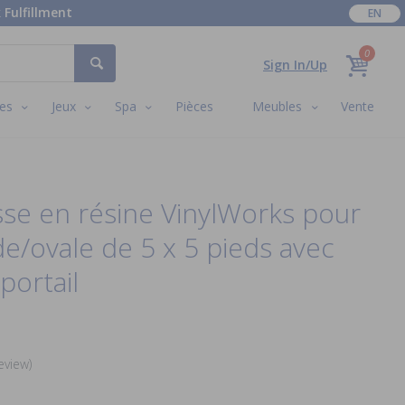
 Fulfillment
EN
0
Sign In/Up
es
Jeux
Spa
Pièces
Meubles
Vente
asse en résine VinylWorks pour
de/ovale de 5 x 5 pieds avec
portail
eview)