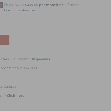
Or as low as
$475.00 per month
over 6 months.
Learn more about financing
 stock (Seulement 9 Disponible)
n orders above $149.00!
io, Canada
rice?
Click here