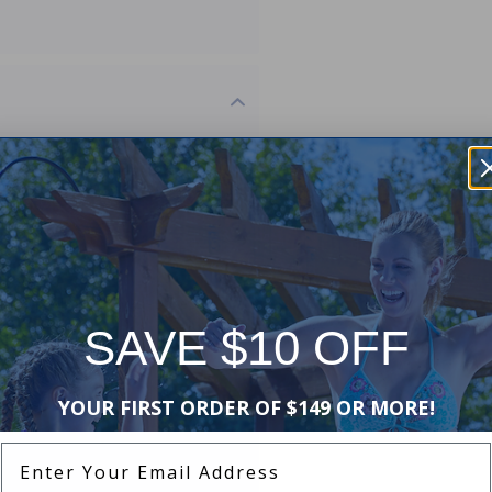
/ovale de 5 x 5 pieds - boîte 1
 5 x 5 pieds VinylWorks - Boîte 3
SAVE $10 OFF
YOUR FIRST ORDER OF $149 OR MORE!
lWorks de 5 x 5 pieds - Boîte 5
Enter Your Email Address