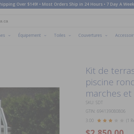
hipping Over $149! • Most Orders Ship in 24 Hours • 7 Day A Week
nes
Équipement
Toiles
Couvertures
Accessoir
Kit de terr
piscine ron
marches et 
SKU: SDT
GTIN: 694139080806
3.00
(1 R
$2,850.00