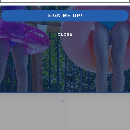
SIGN ME UP!
lWorks / rond de 5 x 5 pieds - Boîte 2
CLOSE
lWorks / ovale de 5 x 5 pieds - Boîte