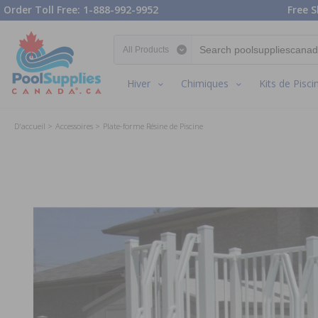
Order Toll Free: 1-888-992-9952
Free S
Search category
Hiver
Chimiques
Kits de Pisci
D'accueil
Accessoires
Plate-forme Résine de Piscine