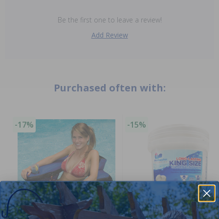
Be the first one to leave a review!
Add Review
Purchased often with:
-17%
-15%