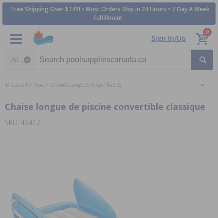
Free Shipping Over $149! • Most Orders Ship in 24 Hours • 7 Day A Week
Fulfillment
0
Sign In/Up
Search category
D'accueil
Jeux
Chaises Longues et Gonflables
Chaise longue de piscine convertible classique
SKU: 43412