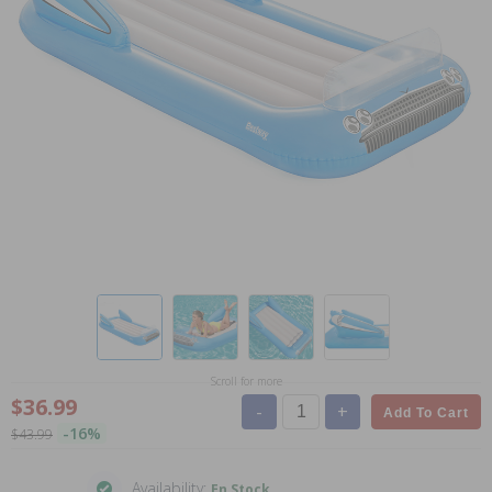
Scroll for more
$36.99
-
+
Add To Cart
-16%
$43.99
Availability:
En Stock