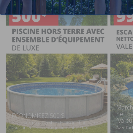
March
netto
ÉCONOMISEZ 500 $
(valeu
À l’achat d’un ensemble de piscine hors terre
avec un ensemble d’équipement de luxe
Avec l’a