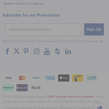
Modern Slavery Act Report
Subscribe for our Promotions
Email
Sign Up
Receive a $10 off coupon for use towards your first order of $149+ when you sign up.
© 2009 - 2026 Pool Supplies Canada™,
100% Canadian Owned and Operated
. Tous les
To The
Top
prix sont en dollars canadiens. Marque de commerce d'Interac Inc. Utilisée sous licence.
* Livraison gratuite valide au Canada seulement; Zones plus loin ne sont pas livrées