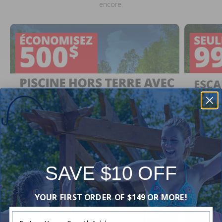
encore.
SAVE $10 OFF
YOUR FIRST ORDER OF $149 OR MORE!
March
Enter Your Email Address
netto